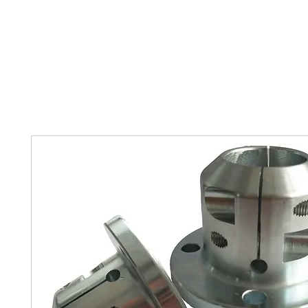
Home
Tank Cleaning
Services
Over ons