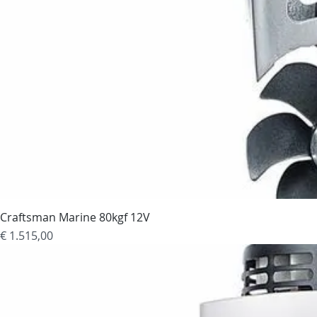
Craftsman Marine 80kgf 12V
Prijs
€ 1.515,00