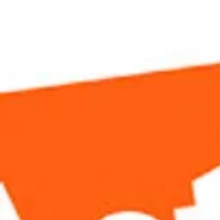
Home
Tank Cleaning
Services
Over ons