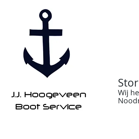
Stor
Wij h
Noodn