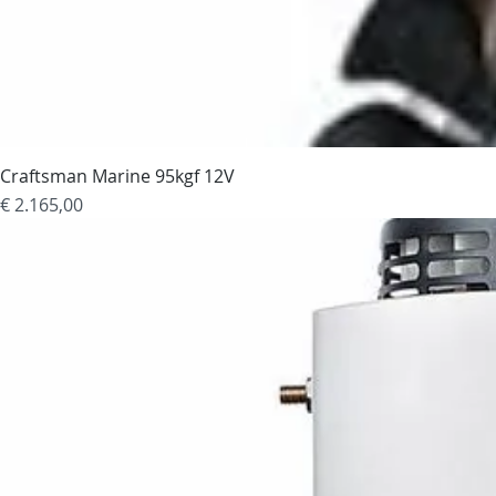
Craftsman Marine 95kgf 12V
Prijs
€ 2.165,00