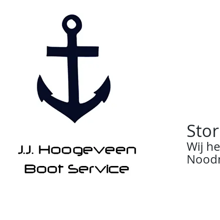
Stor
Wij h
Noodn