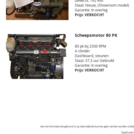
Gewicht: 192 Kilo
Staat: Nieuw, (Showroom model)
Garantie: In overleg
Prijs: VERKOCHT
Scheepsmotor 80 PK
80 pk bij 2500 RPM
4 cilinder
Dashboard, steunen
Staat: 37,3 uur Gebruikt
Garantie: In overleg
Prijs: VERKOCHT
Aan de informatie die getoond is op deze website kunnen geen rechten worden ontlee
Typefouten 