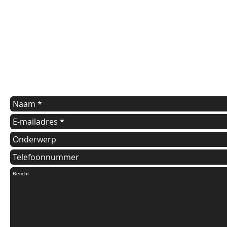
contact us
Indien u een vraag heeft of informatie wilt over onze diensten
kunt u onderstaande formulier invullen.
Wij nemen dan zo spoedig mogelijk contact met u op.