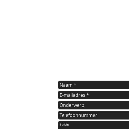
contact us
Indien u een vraag heeft of informat
kunt u onderstaande formulier invul
Wij nemen dan zo spoedig mogelijk 