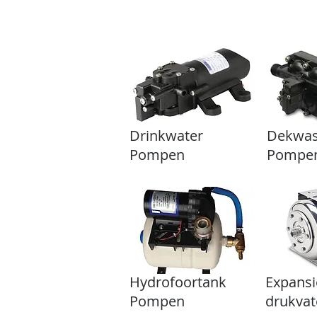
Home
Tank Cleaning
Se
Drinkwater
Dekwa
Pompen
Pompe
Hydrofoortank
Expansi
Pompen
drukva