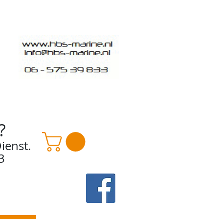
?
ienst.
3