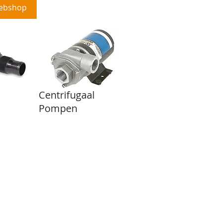
ebshop
Projecten
More
Centrifugaal
Pompen