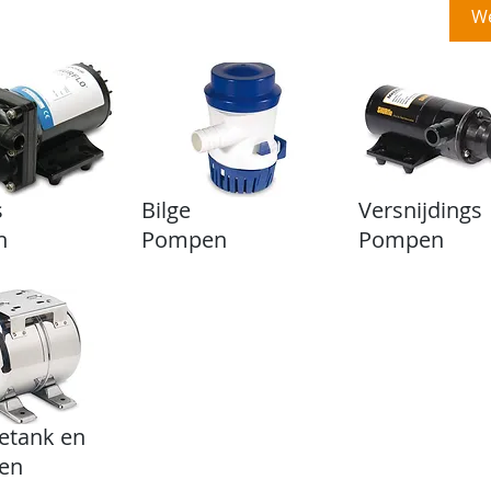
rvices
Over ons
Contact
Jachtschilder
W
s
Bilge
Versnijdings
n
Pompen
Pompen
etank en
ten