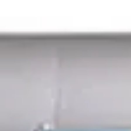
Home
Tank Cleaning
Services
Over ons