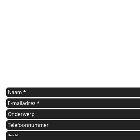
contact us
Indien u een vraag heeft of informatie wilt over onze diensten
kunt u onderstaande formulier invullen.
Wij nemen dan zo spoedig mogelijk contact met u op.