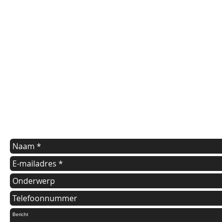
contact us
Indien u een vraag heeft of informatie wilt over onze diensten
kunt u onderstaande formulier invullen.
Wij nemen dan zo spoedig mogelijk contact met u op.