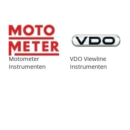
Home
Tank Cleaning
Services
Over ons
Motometer
VDO Viewline
Instrumenten
Instrumenten