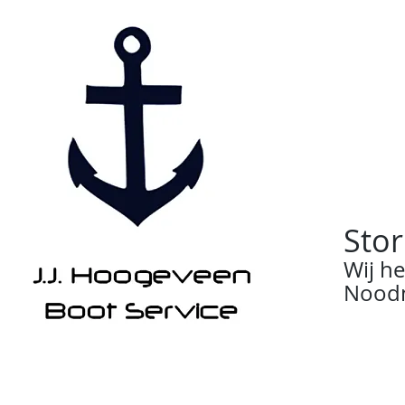
Stor
Wij h
Noodn