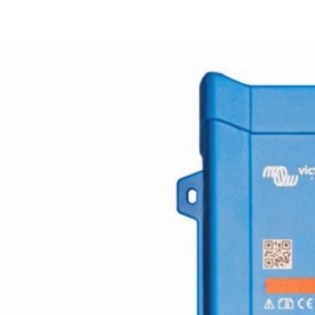
Home
Tank Cleaning
Services
Over ons