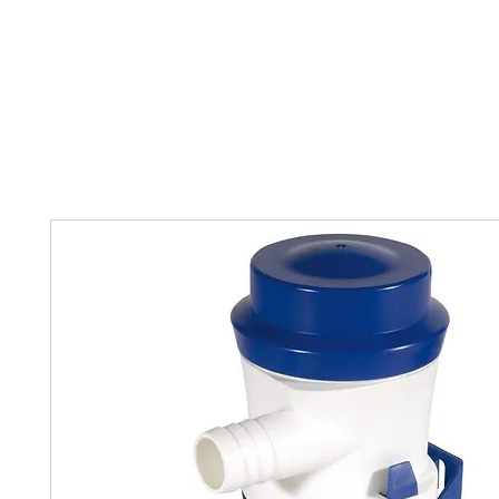
Home
Tank Cleaning
Services
Over ons