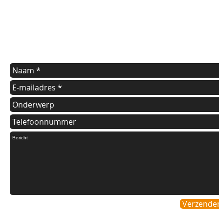
Indien u een vraag heeft of informatie wilt over onze diensten
kunt u onderstaande formulier invullen.
Wij nemen dan zo spoedig mogelijk contact met u op.
Verzende