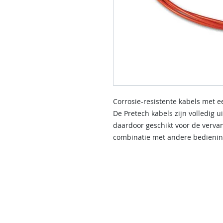
Corrosie-resistente kabels met 
De Pretech kabels zijn volledig 
daardoor geschikt voor de verva
combinatie met andere bedienin
contact us
Indien u een vraag heeft of informat
kunt u onderstaande formulier invul
Wij nemen dan zo spoedig mogelijk 