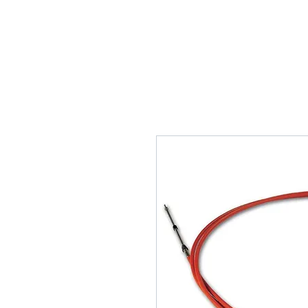
Home
Tank Cleaning
Se