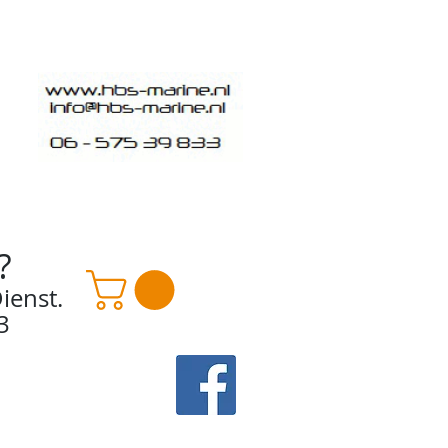
?
ienst.
3