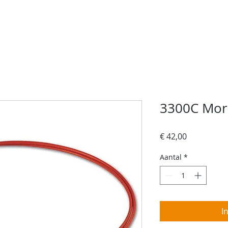
rvices
Over ons
Contact
Jachtschilder
W
3300C Mor
Prijs
€ 42,00
Aantal
*
I