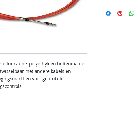
een duurzame, polyethyleen buitenmantel.
uitwisselbaar met andere kabels en
ngingsmarkt en voor gebruik in
gscontrols.
Areas We Cove
Wij werken voor nam
ie wilt over onze diensten
overleg zijn andere
len.
contact met u op.