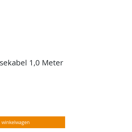
ebshop
Projecten
More
sekabel 1,0 Meter
n winkelwagen