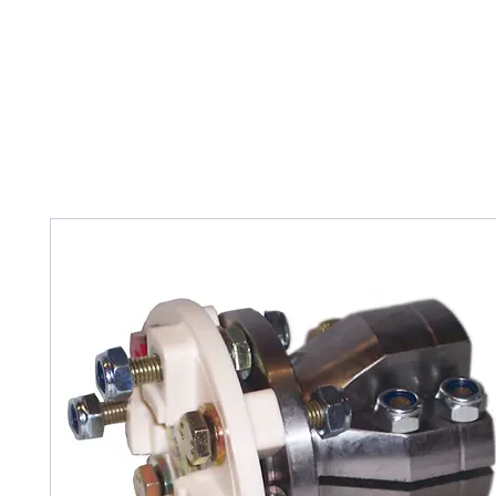
Home
Tank Cleaning
Services
Over ons