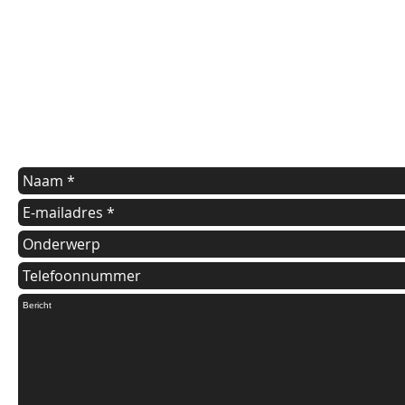
contact us
Indien u een vraag heeft of informatie wilt over onze diensten
kunt u onderstaande formulier invullen.
Wij nemen dan zo spoedig mogelijk contact met u op.