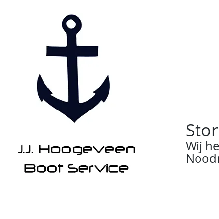
Stor
Wij h
Noodn