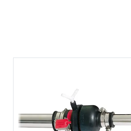
Home
Tank Cleaning
Services
Over ons