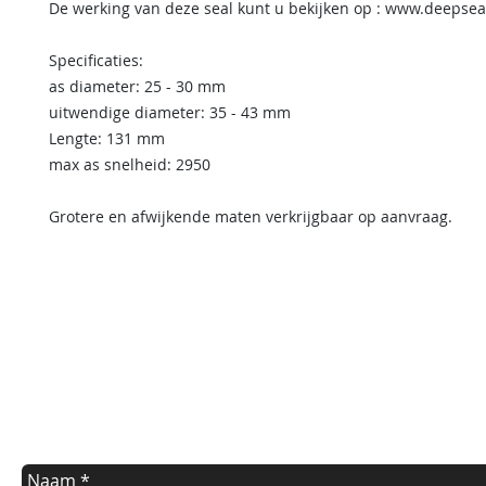
De werking van deze seal kunt u bekijken op : www.deepse
Specificaties:
as diameter: 25 - 30 mm
uitwendige diameter: 35 - 43 mm
Lengte: 131 mm
max as snelheid: 2950
Grotere en afwijkende maten verkrijgbaar op aanvraag.
contact us
Indien u een vraag heeft of informatie wilt over onze diensten
kunt u onderstaande formulier invullen.
Wij nemen dan zo spoedig mogelijk contact met u op.