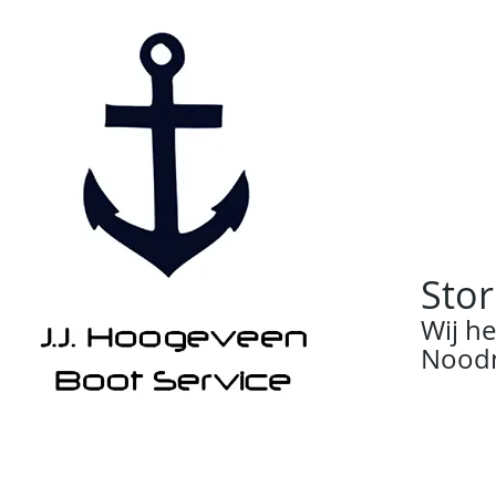
Stor
Wij h
Noodn