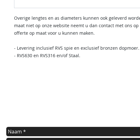
Overige lengtes en as diameters kunnen ook geleverd word
maat niet op onze website neemt u dan contact met ons op
offerte op maat voor u kunnen maken.
- Levering inclusief RVS spie en exclusief bronzen dopmoer.
- RVS630 en RVS316 en/of Staal.
contact us
Indien u een vraag heeft of informatie wilt over onze diensten
kunt u onderstaande formulier invullen.
Wij nemen dan zo spoedig mogelijk contact met u op.