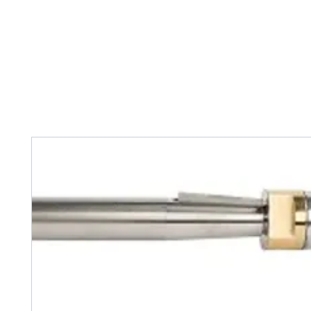
Home
Tank Cleaning
Services
Over ons