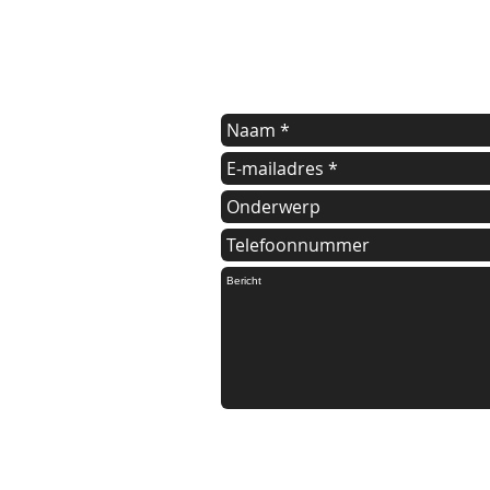
Indien u een vraag heeft of informat
kunt u onderstaande formulier invul
Wij nemen dan zo spoedig mogelijk 