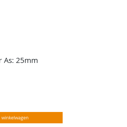
ebshop
Projecten
More
r As: 25mm
n winkelwagen