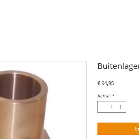
rvices
Over ons
Contact
Jachtschilder
W
Buitenlage
Prijs
€ 94,95
Aantal
*
I