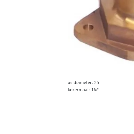
as diameter: 25
kokermaat: 1¼"
contact us