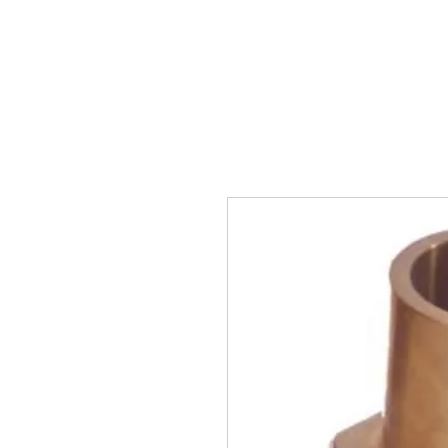
Home
Tank Cleaning
Se