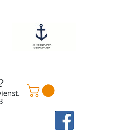
?
ienst.
3