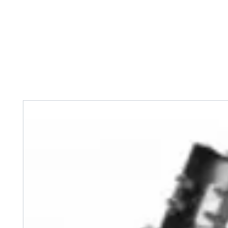
Home
Tank Cleaning
Services
Over ons