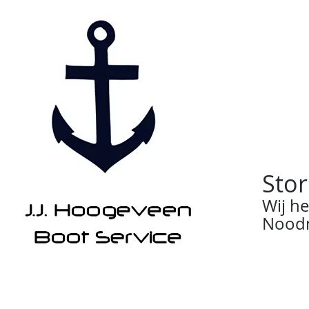
Stor
Wij h
Noodn