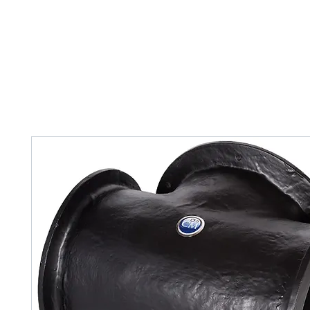
Home
Tank Cleaning
Services
Over ons