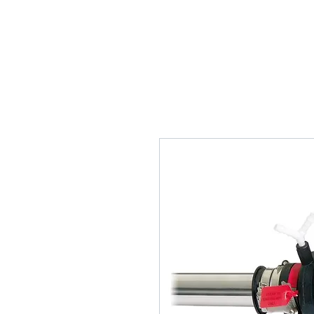
Home
Tank Cleaning
Se