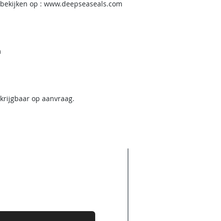
 bekijken op : www.deepseaseals.com
m
krijgbaar op aanvraag.
Areas We Cove
Wij werken voor nam
ie wilt over onze diensten
overleg zijn andere
len.
contact met u op.
Nederland