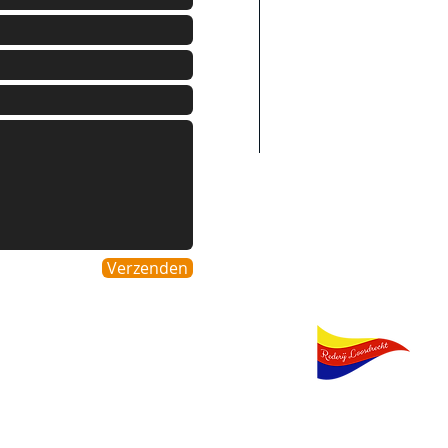
Belgie
Duitsland
Italie
Spanje
Luxenburg
Verzenden
Partners
Rederij Loosdrec