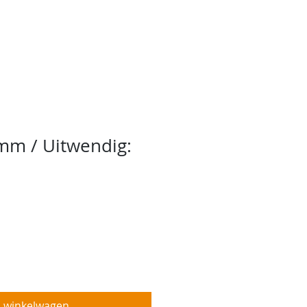
ebshop
Projecten
More
0mm / Uitwendig:
n winkelwagen