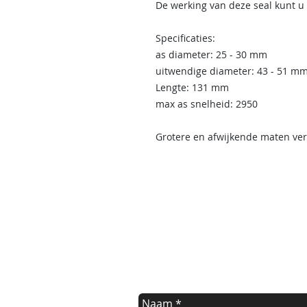
De werking van deze seal kunt u
Specificaties:
as diameter: 25 - 30 mm
uitwendige diameter: 43 - 51 m
Lengte: 131 mm
max as snelheid: 2950
Grotere en afwijkende maten ver
contact us
Indien u een vraag heeft of informat
kunt u onderstaande formulier invul
Wij nemen dan zo spoedig mogelijk 