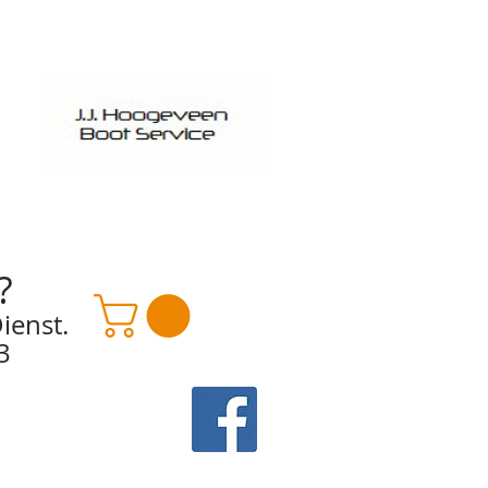
?
ienst.
3