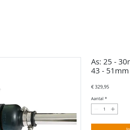
rvices
Over ons
Contact
Jachtschilder
W
As: 25 - 3
43 - 51mm
Prijs
€ 329,95
Aantal
*
I