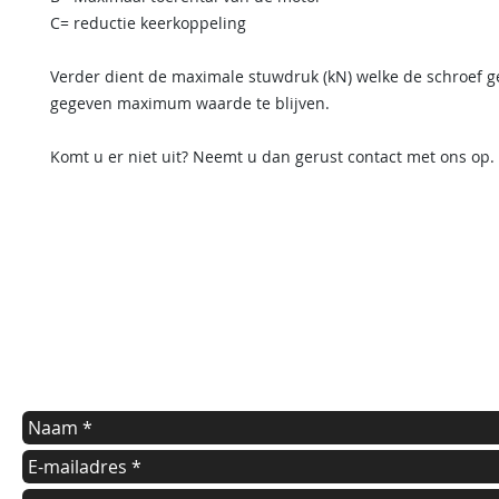
C= reductie keerkoppeling
Verder dient de maximale stuwdruk (kN) welke de schroef g
gegeven maximum waarde te blijven.
Komt u er niet uit? Neemt u dan gerust contact met ons op.
contact us
Indien u een vraag heeft of informatie wilt over onze diensten
kunt u onderstaande formulier invullen.
Wij nemen dan zo spoedig mogelijk contact met u op.