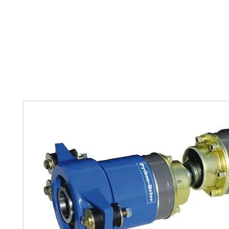
Home
Tank Cleaning
Services
Over ons