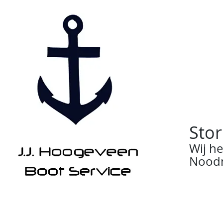
Stor
Wij h
Noodn