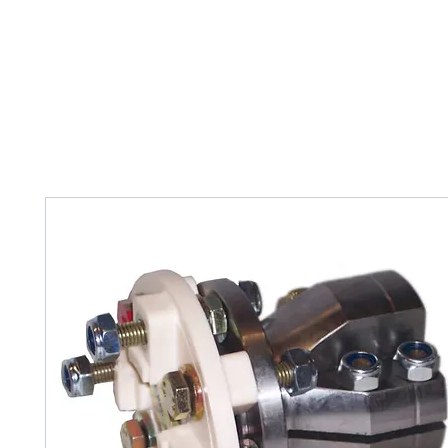
Home
Tank Cleaning
Services
Over ons