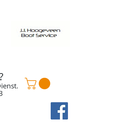
?
ienst.
3