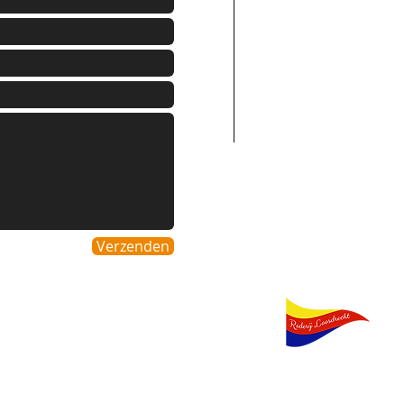
Belgie
Duitsland
Italie
Spanje
Luxenburg
Verzenden
Partners
Rederij Loosdrec