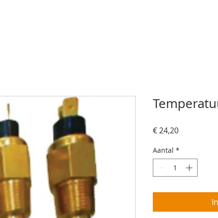
rvices
Over ons
Contact
Jachtschilder
W
Temperatu
Prijs
€ 24,20
Aantal
*
I