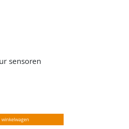
ebshop
Projecten
More
ur sensoren
n winkelwagen