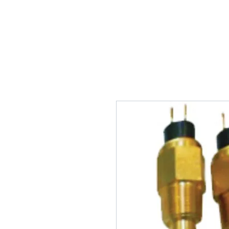
Home
Tank Cleaning
Se