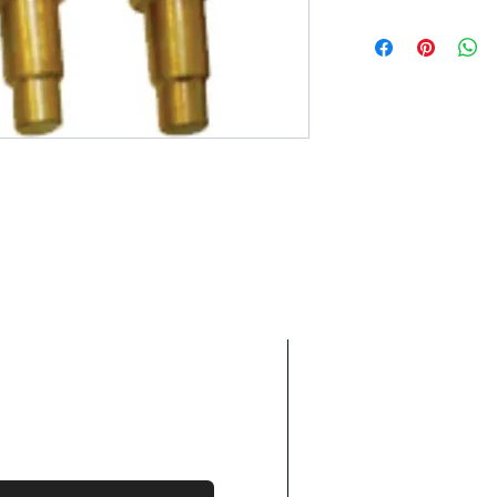
Areas We Cove
Wij werken voor nam
ie wilt over onze diensten
overleg zijn andere
len.
contact met u op.
Nederland