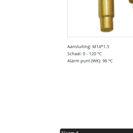
Aansluiting: M14*1.5
Schaal: 0 - 120 °C
Alarm punt (WK): 96 °C
contact us
Indien u een vraag heeft of informat
kunt u onderstaande formulier invul
Wij nemen dan zo spoedig mogelijk 