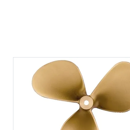
Home
Tank Cleaning
Services
Over ons