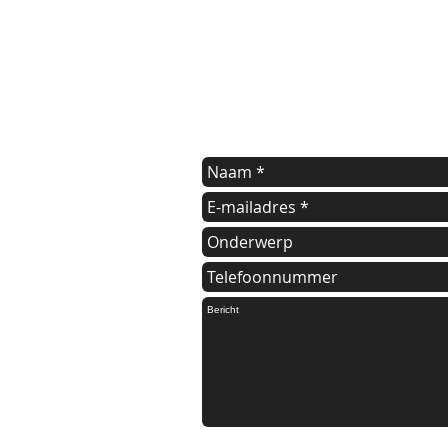
contact us
Indien u een vraag heeft of informat
kunt u onderstaande formulier invul
Wij nemen dan zo spoedig mogelijk 