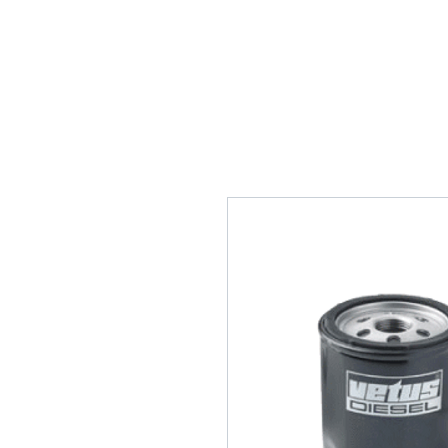
Home
Tank Cleaning
Se