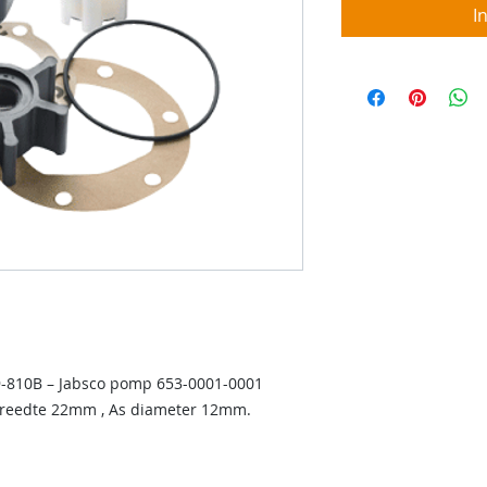
I
9-810B – Jabsco pomp 653-0001-0001
Breedte 22mm , As diameter 12mm.