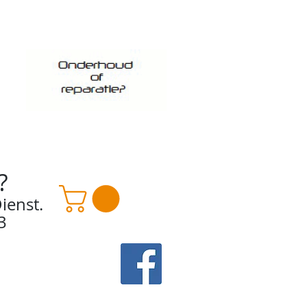
?
ienst.
3