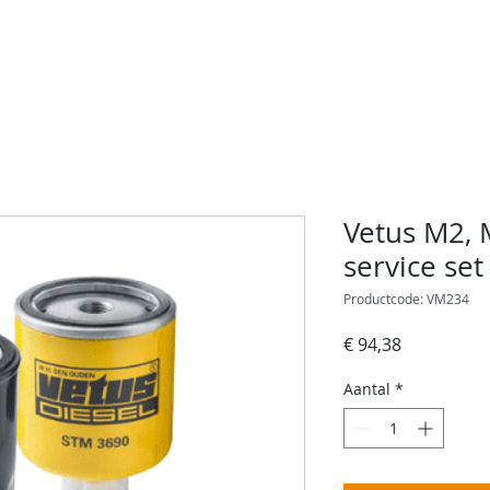
rvices
Over ons
Contact
Jachtschilder
W
Vetus M2, 
service set
Productcode: VM234
Prijs
€ 94,38
Aantal
*