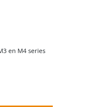
ebshop
Projecten
More
M3 en M4 series