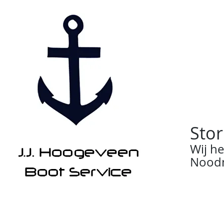
Stor
Wij h
Noodn