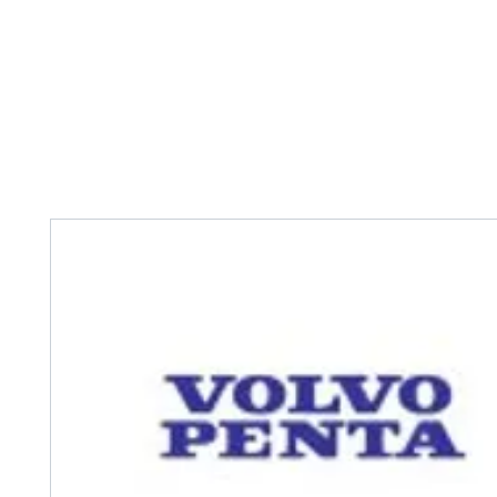
Home
Tank Cleaning
Services
Over ons