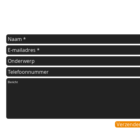
Indien u een vraag heeft of informatie wilt over onze diensten
kunt u onderstaande formulier invullen.
Wij nemen dan zo spoedig mogelijk contact met u op.
Verzende