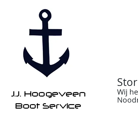
Stor
Wij h
Noodn