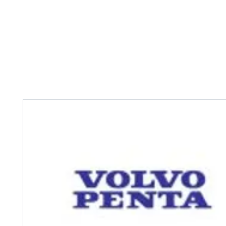
Home
Tank Cleaning
Services
Over ons