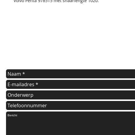
Volvo Penta 978515 met snaarlengte 1020.
contact us
Indien u een vraag heeft of informatie wilt over onze diensten
kunt u onderstaande formulier invullen.
Wij nemen dan zo spoedig mogelijk contact met u op.