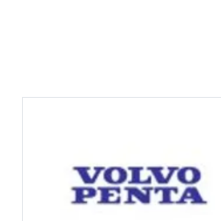
Home
Tank Cleaning
Services
Over ons