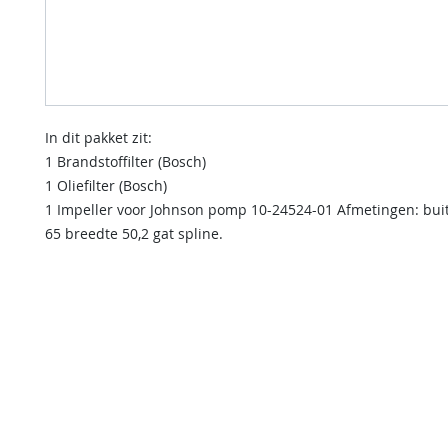
In dit pakket zit:
1 Brandstoffilter (Bosch)
1 Oliefilter (Bosch)
1 Impeller voor Johnson pomp 10-24524-01 Afmetingen: bu
65 breedte 50,2 gat spline.
contact us
Indien u een vraag heeft of informatie wilt over onze diensten
kunt u onderstaande formulier invullen.
Wij nemen dan zo spoedig mogelijk contact met u op.