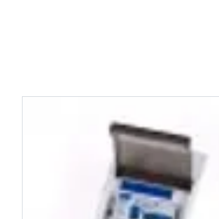
Home
Tank Cleaning
Services
Over ons