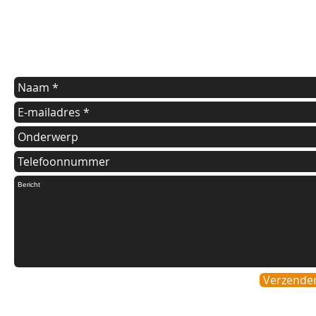
Indien u een vraag heeft of informatie wilt over onze diensten
kunt u onderstaande formulier invullen.
Wij nemen dan zo spoedig mogelijk contact met u op.
Verzende