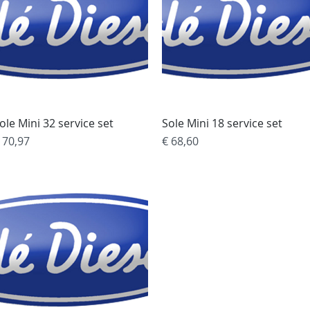
ole Mini 32 service set
Snel overzicht
Sole Mini 18 service set
Snel overzicht
rijs
Prijs
 70,97
€ 68,60