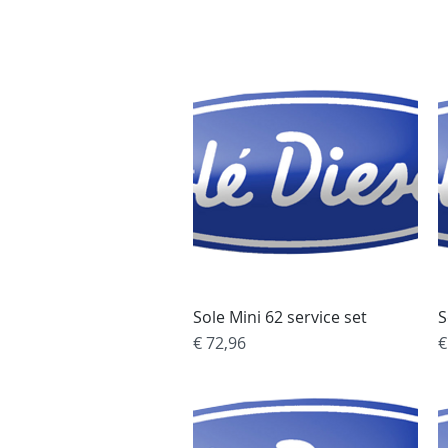
Home
Tank Cleaning
Se
Sole Mini 62 service set
Snel overzicht
S
Prijs
P
€ 72,96
€