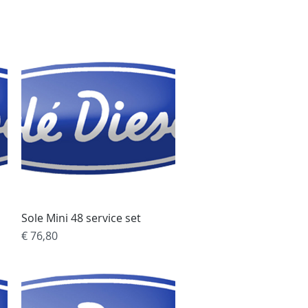
ebshop
Projecten
More
Sole Mini 48 service set
Snel overzicht
Prijs
€ 76,80