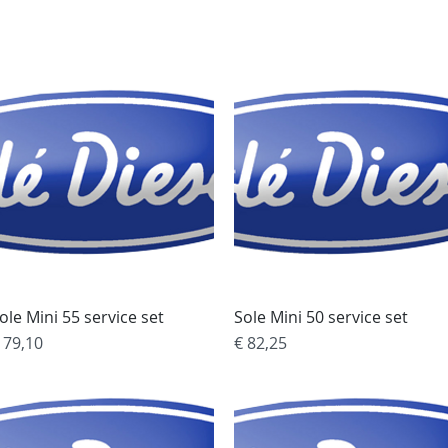
rvices
Over ons
Contact
Jachtschilder
W
ole Mini 55 service set
Snel overzicht
Sole Mini 50 service set
Snel overzicht
rijs
Prijs
 79,10
€ 82,25