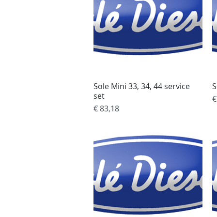
Sole Mini 33, 34, 44 service
Snel overzicht
S
set
P
€
Prijs
€ 83,18