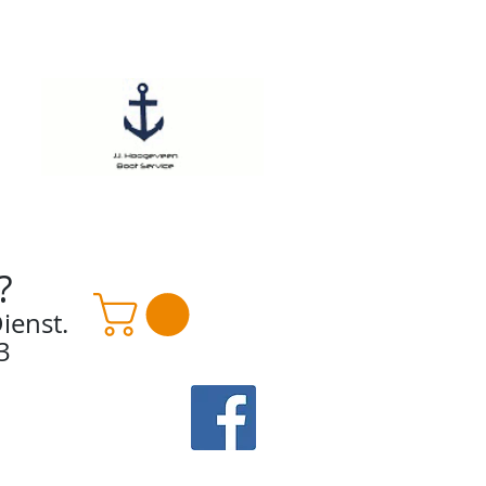
?
ienst.
3