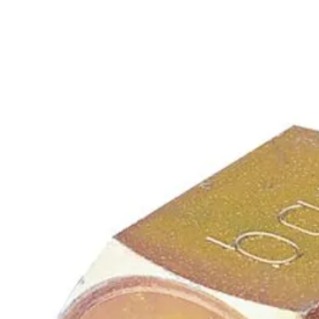
Home
Tank Cleaning
Services
Over ons