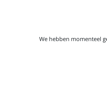
Home
Tank Cleaning
Services
Over ons
We hebben momenteel ge