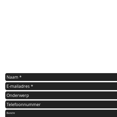
contact us
Indien u een vraag heeft of informatie wilt over onze diensten
kunt u onderstaande formulier invullen.
Wij nemen dan zo spoedig mogelijk contact met u op.