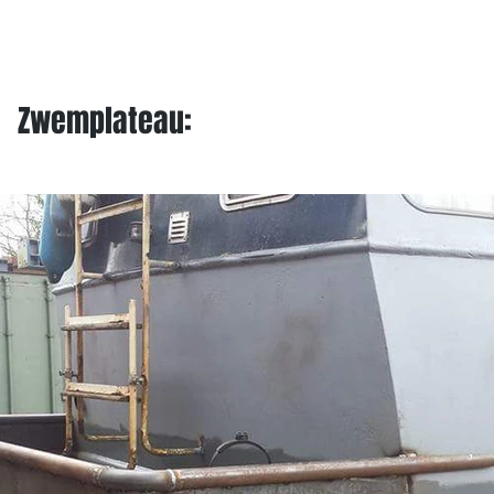
Home
Tank Cleaning
Services
Over ons
Zwemplateau: