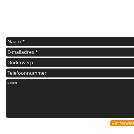
Indien u een vraag heeft of informatie wilt over onze diensten
kunt u onderstaande formulier invullen.
Wij nemen dan zo spoedig mogelijk contact met u op.
Verzende