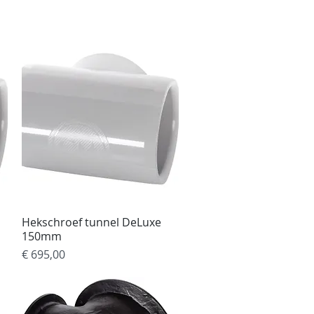
ebshop
Projecten
More
Hekschroef tunnel DeLuxe
Snel overzicht
150mm
Prijs
€ 695,00