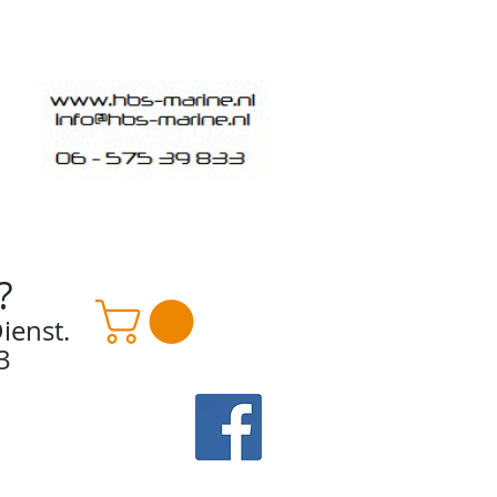
?
ienst.
3