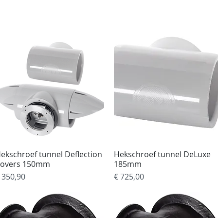
rvices
Over ons
Contact
Jachtschilder
W
ekschroef tunnel Deflection
Snel overzicht
Hekschroef tunnel DeLuxe
Snel overzicht
overs 150mm
185mm
rijs
Prijs
 350,90
€ 725,00