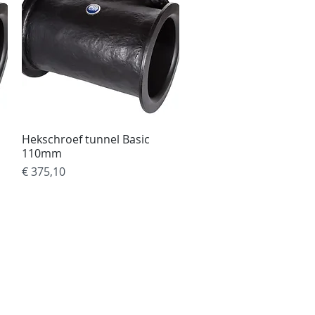
Hekschroef tunnel Basic
Snel overzicht
110mm
Prijs
€ 375,10
r
elijk in onderstaande landen in
 landen mogelijk.