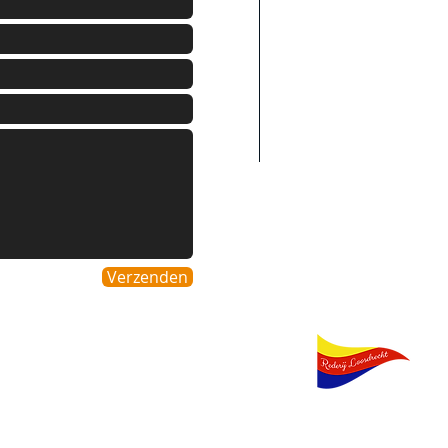
Belgie
Duitsland
Italie
Spanje
Luxenburg
Verzenden
Partners
Rederij Loosdrec