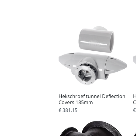
Home
Tank Cleaning
Se
Hekschroef tunnel Deflection
Snel overzicht
H
Covers 185mm
C
Prijs
P
€ 381,15
€