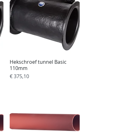
Hekschroef tunnel Basic
Snel overzicht
110mm
Prijs
€ 375,10