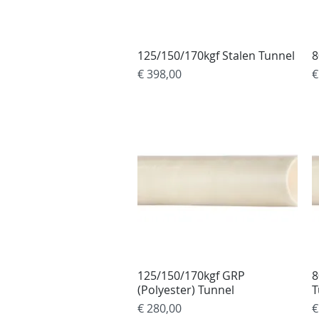
125/150/170kgf Stalen Tunnel
Snel overzicht
8
Prijs
P
€ 398,00
€
125/150/170kgf GRP
Snel overzicht
8
(Polyester) Tunnel
T
Prijs
P
€ 280,00
€