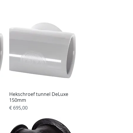
ebshop
Projecten
More
Hekschroef tunnel DeLuxe
Snel overzicht
150mm
Prijs
€ 695,00