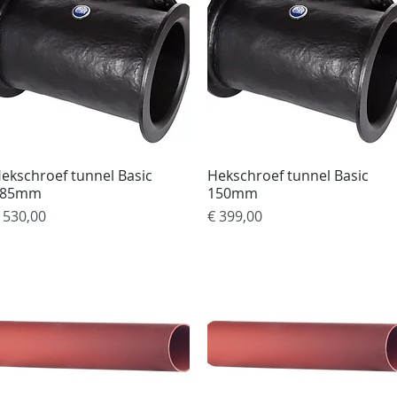
ekschroef tunnel Basic
Snel overzicht
Hekschroef tunnel Basic
Snel overzicht
185mm
150mm
rijs
Prijs
 530,00
€ 399,00