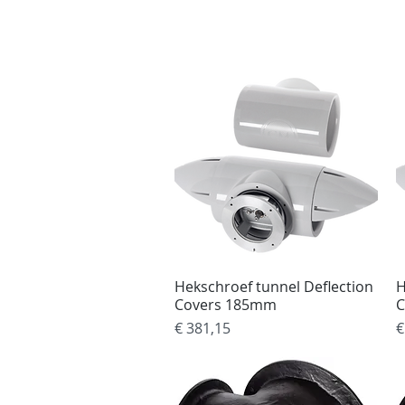
Home
Tank Cleaning
Se
Hekschroef tunnel Deflection
Snel overzicht
H
Covers 185mm
C
Prijs
P
€ 381,15
€