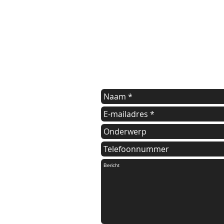
contact us
Indien u een vraag heeft of informat
kunt u onderstaande formulier invul
Wij nemen dan zo spoedig mogelijk 