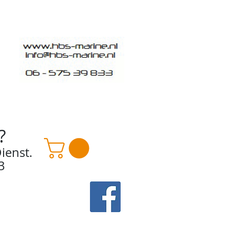
?
ienst.
3