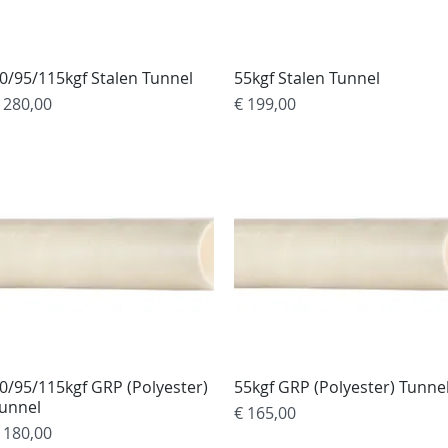
0/95/115kgf Stalen Tunnel
Snel overzicht
55kgf Stalen Tunnel
Snel overzicht
rijs
Prijs
 280,00
€ 199,00
0/95/115kgf GRP (Polyester)
Snel overzicht
55kgf GRP (Polyester) Tunne
Snel overzicht
unnel
Prijs
€ 165,00
rijs
 180,00