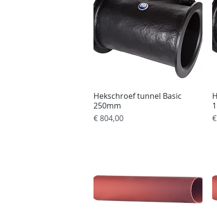
Hekschroef tunnel Basic
Snel overzicht
H
250mm
Prijs
P
€ 804,00
€