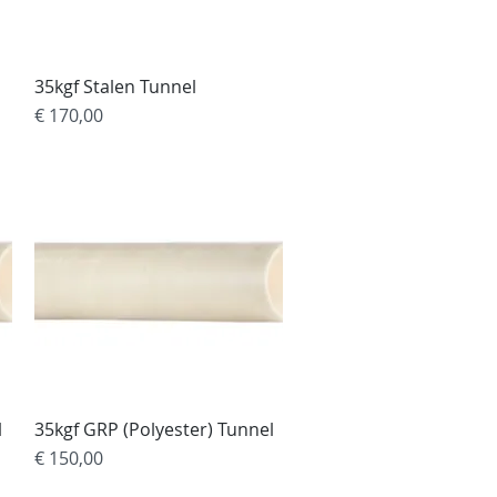
35kgf Stalen Tunnel
Snel overzicht
Prijs
€ 170,00
l
35kgf GRP (Polyester) Tunnel
Snel overzicht
Prijs
€ 150,00